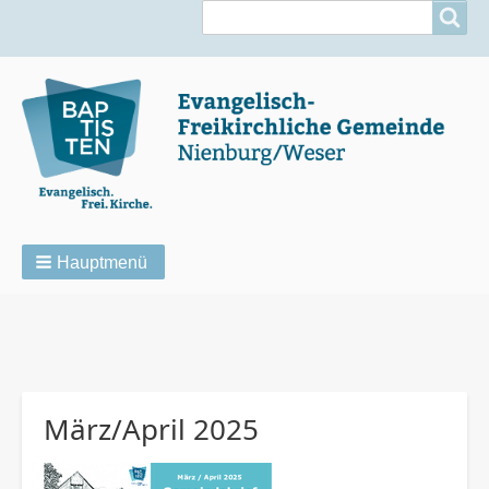
Suche
Suche
Hauptmenü
Pfadnavigation
März/April 2025